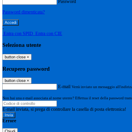
Password
Password dimenticata?
-
Entra con SPID
Entra con CIE
Seleziona utente
button close
×
Recupero password
button close
×
E-mail
Verrà inviato un messaggio all'indirizz
Non hai una e-mail associata al nome utente? Effettua il reset della password tram
E-mail inviata, si prega di controllare la casella di posta elettronica!
Errore
Chiudi