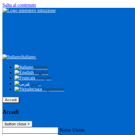
Salta al contenuto
Italiano
Italiano
English
Français
عربى
Українська
Accedi
Accedi
button close
×
Nome Utente