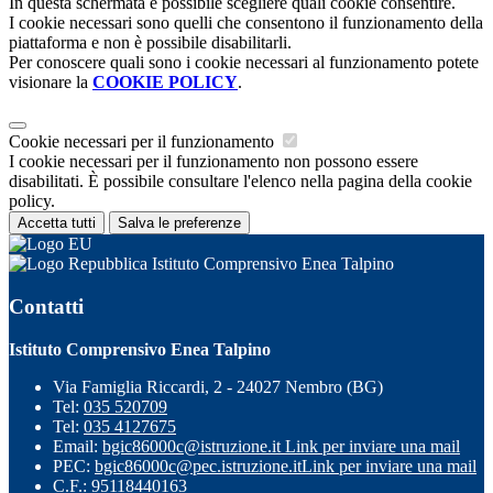
In questa schermata è possibile scegliere quali cookie consentire.
I cookie necessari sono quelli che consentono il funzionamento della
piattaforma e non è possibile disabilitarli.
Per conoscere quali sono i cookie necessari al funzionamento potete
visionare la
COOKIE POLICY
.
Cookie necessari per il funzionamento
I cookie necessari per il funzionamento non possono essere
disabilitati. È possibile consultare l'elenco nella pagina della cookie
policy.
Accetta tutti
Salva le preferenze
Istituto Comprensivo Enea Talpino
Contatti
Istituto Comprensivo Enea Talpino
Via Famiglia Riccardi, 2 - 24027 Nembro (BG)
Tel:
035 520709
Tel:
035 4127675
Email:
bgic86000c@istruzione.it
Link per inviare una mail
PEC:
bgic86000c@pec.istruzione.it
Link per inviare una mail
C.F.: 95118440163