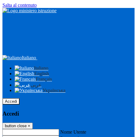
Salta al contenuto
Italiano
Italiano
English
Français
عربى
Українська
Accedi
Accedi
button close
×
Nome Utente