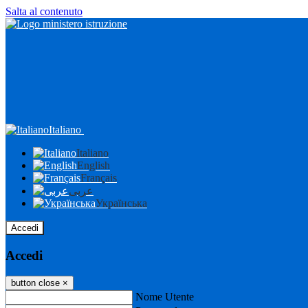
Salta al contenuto
Italiano
Italiano
English
Français
عربى
Українська
Accedi
Accedi
button close
×
Nome Utente