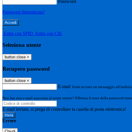
Password
Password dimenticata?
-
Entra con SPID
Entra con CIE
Seleziona utente
button close
×
Recupero password
button close
×
E-mail
Verrà inviato un messaggio all'indirizz
Non hai una e-mail associata al nome utente? Effettua il reset della password tram
E-mail inviata, si prega di controllare la casella di posta elettronica!
Errore
Chiudi